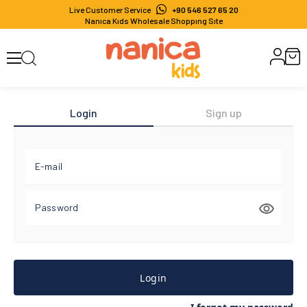
Live Customer Service
+90 546 527 65 20
Nanıca Kıds Wholesale Shoppıng Sıte
Login
Sign up
E-mail
Password
Login