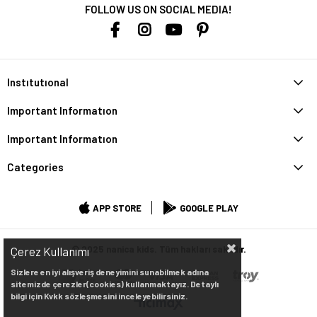
FOLLOW US ON SOCIAL MEDIA!
Instıtutıonal
Important Informatıon
Important Informatıon
Categories
APP STORE
GOOGLE PLAY
© 2025 nanica kids. Tüm hakları saklıdır.
Çerez Kullanımı
Sizlere en iyi alışveriş deneyimini sunabilmek adına
sitemizde çerezler(cookies) kullanmaktayız. Detaylı
bilgi için Kvkk sözleşmesini inceleyebilirsiniz.