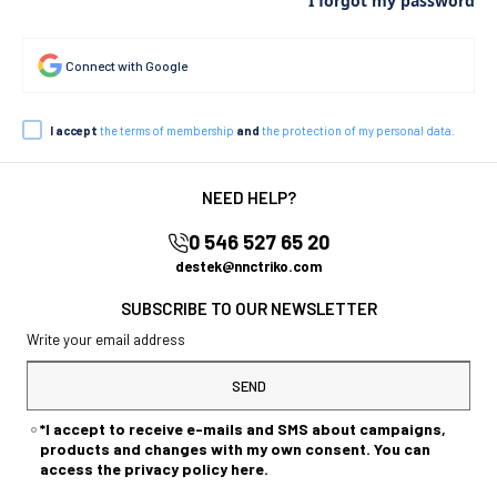
I forgot my password
Connect with Google
I accept
the terms of membership
and
the protection of my personal data.
NEED HELP?
0 546 527 65 20
destek@nnctriko.com
SUBSCRIBE TO OUR NEWSLETTER
SEND
*I accept to receive e-mails and SMS about campaigns,
products and changes with my own consent. You can
access the privacy policy here.