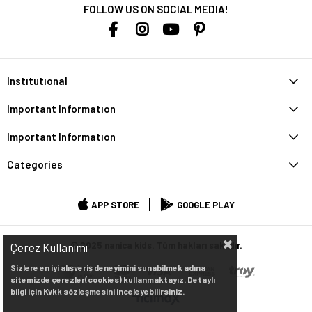
FOLLOW US ON SOCIAL MEDIA!
Instıtutıonal
Important Informatıon
Important Informatıon
Categories
APP STORE
GOOGLE PLAY
© 2025 nanica kids. Tüm hakları saklıdır.
Çerez Kullanımı
Sizlere en iyi alışveriş deneyimini sunabilmek adına
sitemizde çerezler(cookies) kullanmaktayız. Detaylı
bilgi için Kvkk sözleşmesini inceleyebilirsiniz.