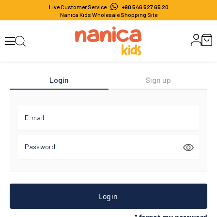
Live Customer Service
+90 546 527 65 20
Nanıca Kıds Wholesale Shoppıng Sıte
Login
Sign up
E-mail
Password
Login