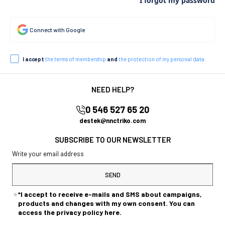
I forgot my password
Connect with Google
I accept
the terms of membership
and
the protection of my personal data.
NEED HELP?
0 546 527 65 20
destek@nnctriko.com
SUBSCRIBE TO OUR NEWSLETTER
SEND
*I accept to receive e-mails and SMS about campaigns,
products and changes with my own consent. You can
access the privacy policy here.