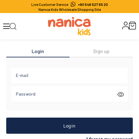
Live Customer Service
+90 546 527 65 20
Nanıca Kıds Wholesale Shoppıng Sıte
Login
Sign up
E-mail
Password
Login