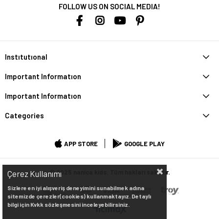
FOLLOW US ON SOCIAL MEDIA!
Instıtutıonal
Important Informatıon
Important Informatıon
Categories
APP STORE
GOOGLE PLAY
© 2025 nanica kids. Tüm hakları saklıdır.
Çerez Kullanımı
Sizlere en iyi alışveriş deneyimini sunabilmek adına
sitemizde çerezler(cookies) kullanmaktayız. Detaylı
bilgi için Kvkk sözleşmesini inceleyebilirsiniz.