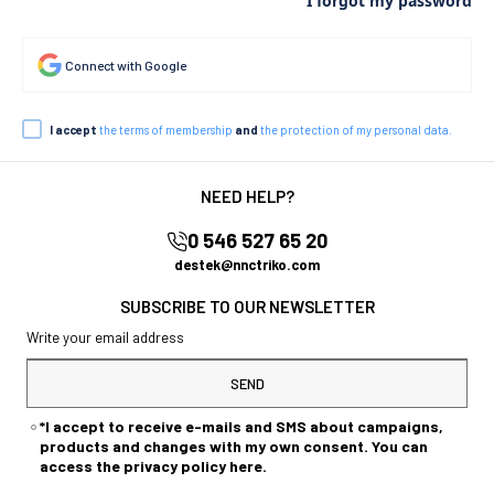
I forgot my password
Connect with Google
I accept
the terms of membership
and
the protection of my personal data.
NEED HELP?
0 546 527 65 20
destek@nnctriko.com
SUBSCRIBE TO OUR NEWSLETTER
SEND
*I accept to receive e-mails and SMS about campaigns,
products and changes with my own consent. You can
access the privacy policy here.