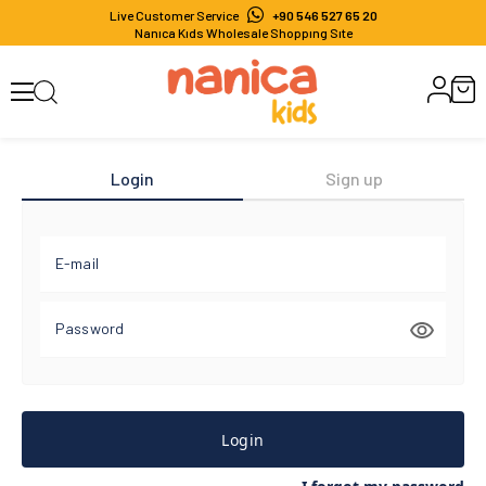
Live Customer Service
+90 546 527 65 20
Nanıca Kıds Wholesale Shoppıng Sıte
Login
Sign up
E-mail
Password
Login