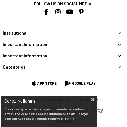
FOLLOW US ON SOCIAL MEDIA!
Instıtutıonal
Important Informatıon
Important Informatıon
Categories
APP STORE
GOOGLE PLAY
© 2025 nanica kids. Tüm hakları saklıdır.
Çerez Kullanımı
Sizlere en iyi alışveriş deneyimini sunabilmek adına
sitemizde çerezler(cookies) kullanmaktayız. Detaylı
bilgi için Kvkk sözleşmesini inceleyebilirsiniz.