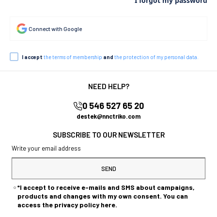
I forgot my password
Connect with Google
I accept
the terms of membership
and
the protection of my personal data.
NEED HELP?
0 546 527 65 20
destek@nnctriko.com
SUBSCRIBE TO OUR NEWSLETTER
SEND
*I accept to receive e-mails and SMS about campaigns,
products and changes with my own consent. You can
access the privacy policy here.