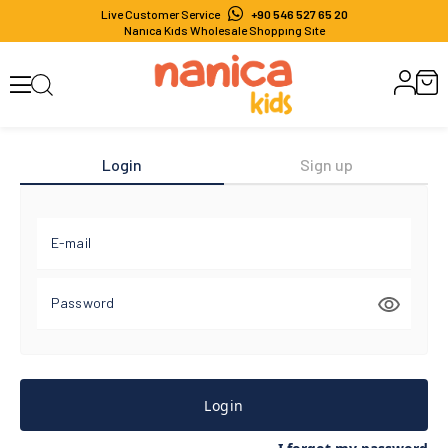
Live Customer Service
+90 546 527 65 20
Nanıca Kıds Wholesale Shoppıng Sıte
Login
Sign up
E-mail
Password
Login