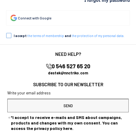
I forgot my password
Connect with Google
I accept
the terms of membership
and
the protection of my personal data.
NEED HELP?
0 546 527 65 20
destek@nnctriko.com
SUBSCRIBE TO OUR NEWSLETTER
SEND
*I accept to receive e-mails and SMS about campaigns,
products and changes with my own consent. You can
access the privacy policy here.