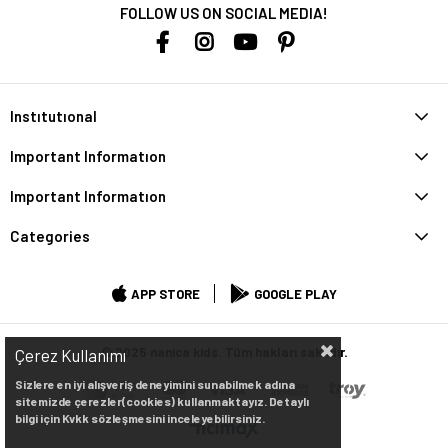
FOLLOW US ON SOCIAL MEDIA!
Instıtutıonal
Important Informatıon
Important Informatıon
Categories
APP STORE
GOOGLE PLAY
© 2025 nanica kids. Tüm hakları saklıdır.
Çerez Kullanımı
Sizlere en iyi alışveriş deneyimini sunabilmek adına
sitemizde çerezler(cookies) kullanmaktayız. Detaylı
bilgi için Kvkk sözleşmesini inceleyebilirsiniz.