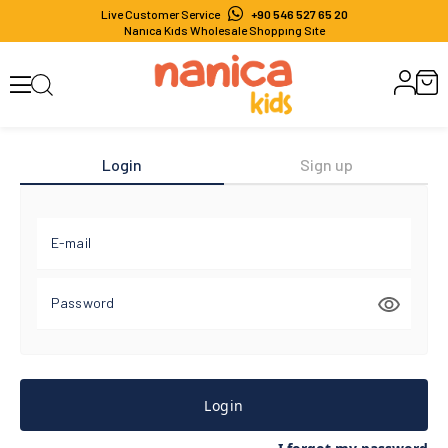
Live Customer Service
+90 546 527 65 20
Nanıca Kıds Wholesale Shoppıng Sıte
Login
Sign up
E-mail
Password
Login