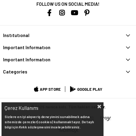
FOLLOW US ON SOCIAL MEDIA!
Instıtutıonal
Important Informatıon
Important Informatıon
Categories
APP STORE
GOOGLE PLAY
© 2025 nanica kids. Tüm hakları saklıdır.
Çerez Kullanımı
Sizlere en iyi alışveriş deneyimini sunabilmek adına
sitemizde çerezler(cookies) kullanmaktayız. Detaylı
bilgi için Kvkk sözleşmesini inceleyebilirsiniz.