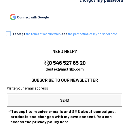
I forgot my password
Connect with Google
I accept
the terms of membership
and
the protection of my personal data.
NEED HELP?
0 546 527 65 20
destek@nnctriko.com
SUBSCRIBE TO OUR NEWSLETTER
SEND
*I accept to receive e-mails and SMS about campaigns,
products and changes with my own consent. You can
access the privacy policy here.