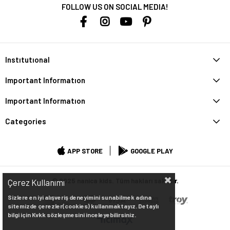
FOLLOW US ON SOCIAL MEDIA!
Instıtutıonal
Important Informatıon
Important Informatıon
Categories
APP STORE
GOOGLE PLAY
© 2025 nanica kids. Tüm hakları saklıdır.
Çerez Kullanımı
Sizlere en iyi alışveriş deneyimini sunabilmek adına
sitemizde çerezler(cookies) kullanmaktayız. Detaylı
bilgi için Kvkk sözleşmesini inceleyebilirsiniz.