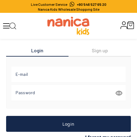
Live Customer Service
+90 546 527 65 20
Nanıca Kıds Wholesale Shoppıng Sıte
Login
Sign up
E-mail
Password
Login