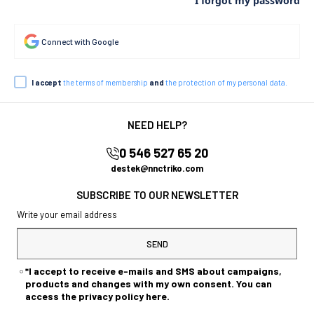
I forgot my password
Connect with Google
I accept
the terms of membership
and
the protection of my personal data.
NEED HELP?
0 546 527 65 20
destek@nnctriko.com
SUBSCRIBE TO OUR NEWSLETTER
SEND
*I accept to receive e-mails and SMS about campaigns,
products and changes with my own consent. You can
access the privacy policy here.