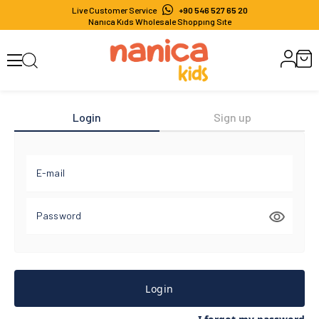
Live Customer Service
+90 546 527 65 20
Nanıca Kıds Wholesale Shoppıng Sıte
Login
Sign up
E-mail
Password
Login