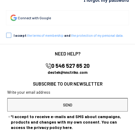
I forgot my password
Connect with Google
I accept
the terms of membership
and
the protection of my personal data.
NEED HELP?
0 546 527 65 20
destek@nnctriko.com
SUBSCRIBE TO OUR NEWSLETTER
SEND
*I accept to receive e-mails and SMS about campaigns,
products and changes with my own consent. You can
access the privacy policy here.