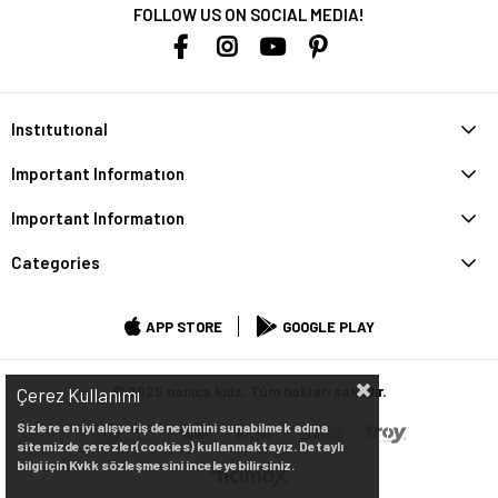
FOLLOW US ON SOCIAL MEDIA!
Instıtutıonal
Important Informatıon
Important Informatıon
Categories
APP STORE
GOOGLE PLAY
© 2025 nanica kids. Tüm hakları saklıdır.
Çerez Kullanımı
Sizlere en iyi alışveriş deneyimini sunabilmek adına
sitemizde çerezler(cookies) kullanmaktayız. Detaylı
bilgi için Kvkk sözleşmesini inceleyebilirsiniz.