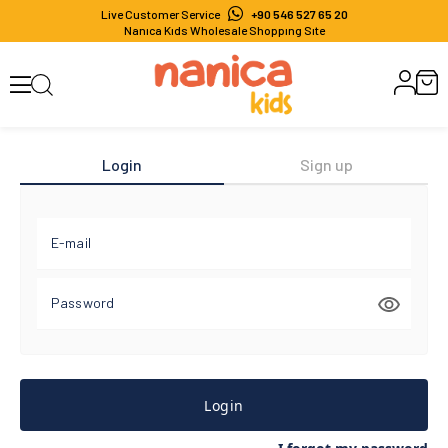
Live Customer Service
+90 546 527 65 20
Nanıca Kıds Wholesale Shoppıng Sıte
Login
Sign up
E-mail
Password
Login