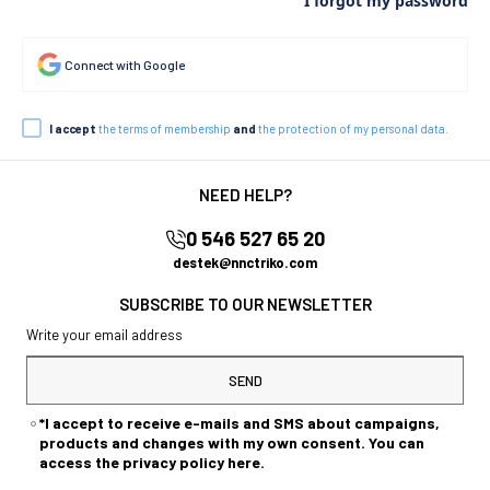
I forgot my password
Connect with Google
I accept
the terms of membership
and
the protection of my personal data.
NEED HELP?
0 546 527 65 20
destek@nnctriko.com
SUBSCRIBE TO OUR NEWSLETTER
SEND
*I accept to receive e-mails and SMS about campaigns,
products and changes with my own consent. You can
access the privacy policy here.