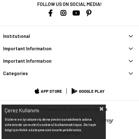
FOLLOW US ON SOCIAL MEDIA!
Instıtutıonal
Important Informatıon
Important Informatıon
Categories
APP STORE
GOOGLE PLAY
© 2025 nanica kids. Tüm hakları saklıdır.
Çerez Kullanımı
Sizlere en iyi alışveriş deneyimini sunabilmek adına
sitemizde çerezler(cookies) kullanmaktayız. Detaylı
bilgi için Kvkk sözleşmesini inceleyebilirsiniz.