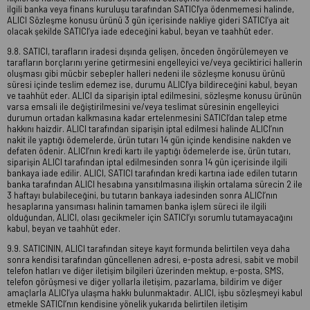
ilgili banka veya finans kuruluşu tarafından SATICI'ya ödenmemesi halinde,
ALICI Sözleşme konusu ürünü 3 gün içerisinde nakliye gideri SATICI’ya ait
olacak şekilde SATICI’ya iade edeceğini kabul, beyan ve taahhüt eder.
9.8. SATICI, tarafların iradesi dışında gelişen, önceden öngörülemeyen ve
tarafların borçlarını yerine getirmesini engelleyici ve/veya geciktirici hallerin
oluşması gibi mücbir sebepler halleri nedeni ile sözleşme konusu ürünü
süresi içinde teslim edemez ise, durumu ALICI'ya bildireceğini kabul, beyan
ve taahhüt eder. ALICI da siparişin iptal edilmesini, sözleşme konusu ürünün
varsa emsali ile değiştirilmesini ve/veya teslimat süresinin engelleyici
durumun ortadan kalkmasına kadar ertelenmesini SATICI’dan talep etme
hakkını haizdir. ALICI tarafından siparişin iptal edilmesi halinde ALICI’nın
nakit ile yaptığı ödemelerde, ürün tutarı 14 gün içinde kendisine nakden ve
defaten ödenir. ALICI’nın kredi kartı ile yaptığı ödemelerde ise, ürün tutarı,
siparişin ALICI tarafından iptal edilmesinden sonra 14 gün içerisinde ilgili
bankaya iade edilir. ALICI, SATICI tarafından kredi kartına iade edilen tutarın
banka tarafından ALICI hesabına yansıtılmasına ilişkin ortalama sürecin 2 ile
3 haftayı bulabileceğini, bu tutarın bankaya iadesinden sonra ALICI’nın
hesaplarına yansıması halinin tamamen banka işlem süreci ile ilgili
olduğundan, ALICI, olası gecikmeler için SATICI’yı sorumlu tutamayacağını
kabul, beyan ve taahhüt eder.
9.9. SATICININ, ALICI tarafından siteye kayıt formunda belirtilen veya daha
sonra kendisi tarafından güncellenen adresi, e-posta adresi, sabit ve mobil
telefon hatları ve diğer iletişim bilgileri üzerinden mektup, e-posta, SMS,
telefon görüşmesi ve diğer yollarla iletişim, pazarlama, bildirim ve diğer
amaçlarla ALICI’ya ulaşma hakkı bulunmaktadır. ALICI, işbu sözleşmeyi kabul
etmekle SATICI’nın kendisine yönelik yukarıda belirtilen iletişim