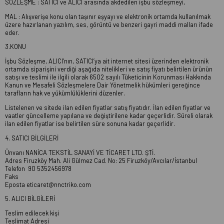
SÖZLEŞME : SATICI ve ALICI arasında akdedilen işbu sözleşmeyi,
MAL : Alışverişe konu olan taşınır eşyayı ve elektronik ortamda kullanılmak
üzere hazırlanan yazılım, ses, görüntü ve benzeri gayri maddi malları ifade
eder.
3.KONU
İşbu Sözleşme, ALICI’nın, SATICI’ya ait internet sitesi üzerinden elektronik
ortamda siparişini verdiği aşağıda nitelikleri ve satış fiyatı belirtilen ürünün
satışı ve teslimi ile ilgili olarak 6502 sayılı Tüketicinin Korunması Hakkında
Kanun ve Mesafeli Sözleşmelere Dair Yönetmelik hükümleri gereğince
tarafların hak ve yükümlülüklerini düzenler.
Listelenen ve sitede ilan edilen fiyatlar satış fiyatıdır. İlan edilen fiyatlar ve
vaatler güncelleme yapılana ve değiştirilene kadar geçerlidir. Süreli olarak
ilan edilen fiyatlar ise belirtilen süre sonuna kadar geçerlidir.
4. SATICI BİLGİLERİ
Ünvanı NANİCA TEKSTİL SANAYİ VE TİCARET LTD. ŞTİ.
Adres Firuzköy Mah. Ali Gülmez Cad. No: 25 Firuzköy/Avcılar/İstanbul
Telefon 90 5352456978
Faks
Eposta
eticaret@nnctriko.com
5. ALICI BİLGİLERİ
Teslim edilecek kişi
Teslimat Adresi