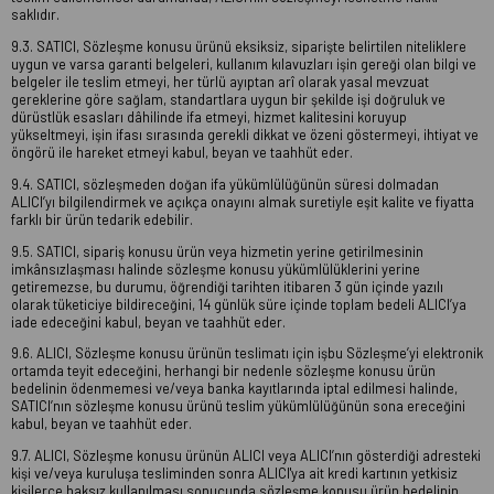
saklıdır.
9.3. SATICI, Sözleşme konusu ürünü eksiksiz, siparişte belirtilen niteliklere
uygun ve varsa garanti belgeleri, kullanım kılavuzları işin gereği olan bilgi ve
belgeler ile teslim etmeyi, her türlü ayıptan arî olarak yasal mevzuat
gereklerine göre sağlam, standartlara uygun bir şekilde işi doğruluk ve
dürüstlük esasları dâhilinde ifa etmeyi, hizmet kalitesini koruyup
yükseltmeyi, işin ifası sırasında gerekli dikkat ve özeni göstermeyi, ihtiyat ve
öngörü ile hareket etmeyi kabul, beyan ve taahhüt eder.
9.4. SATICI, sözleşmeden doğan ifa yükümlülüğünün süresi dolmadan
ALICI’yı bilgilendirmek ve açıkça onayını almak suretiyle eşit kalite ve fiyatta
farklı bir ürün tedarik edebilir.
9.5. SATICI, sipariş konusu ürün veya hizmetin yerine getirilmesinin
imkânsızlaşması halinde sözleşme konusu yükümlülüklerini yerine
getiremezse, bu durumu, öğrendiği tarihten itibaren 3 gün içinde yazılı
olarak tüketiciye bildireceğini, 14 günlük süre içinde toplam bedeli ALICI’ya
iade edeceğini kabul, beyan ve taahhüt eder.
9.6. ALICI, Sözleşme konusu ürünün teslimatı için işbu Sözleşme’yi elektronik
ortamda teyit edeceğini, herhangi bir nedenle sözleşme konusu ürün
bedelinin ödenmemesi ve/veya banka kayıtlarında iptal edilmesi halinde,
SATICI’nın sözleşme konusu ürünü teslim yükümlülüğünün sona ereceğini
kabul, beyan ve taahhüt eder.
9.7. ALICI, Sözleşme konusu ürünün ALICI veya ALICI’nın gösterdiği adresteki
kişi ve/veya kuruluşa tesliminden sonra ALICI'ya ait kredi kartının yetkisiz
kişilerce haksız kullanılması sonucunda sözleşme konusu ürün bedelinin