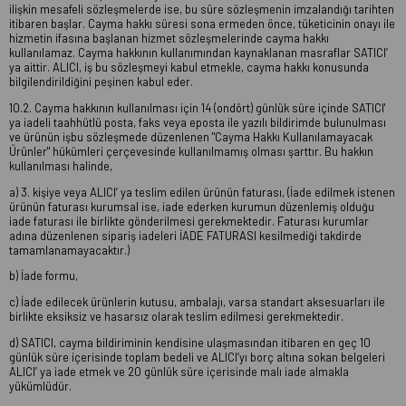
ilişkin mesafeli sözleşmelerde ise, bu süre sözleşmenin imzalandığı tarihten
itibaren başlar. Cayma hakkı süresi sona ermeden önce, tüketicinin onayı ile
hizmetin ifasına başlanan hizmet sözleşmelerinde cayma hakkı
kullanılamaz. Cayma hakkının kullanımından kaynaklanan masraflar SATICI’
ya aittir. ALICI, iş bu sözleşmeyi kabul etmekle, cayma hakkı konusunda
bilgilendirildiğini peşinen kabul eder.
10.2. Cayma hakkının kullanılması için 14 (ondört) günlük süre içinde SATICI'
ya iadeli taahhütlü posta, faks veya eposta ile yazılı bildirimde bulunulması
ve ürünün işbu sözleşmede düzenlenen "Cayma Hakkı Kullanılamayacak
Ürünler" hükümleri çerçevesinde kullanılmamış olması şarttır. Bu hakkın
kullanılması halinde,
a) 3. kişiye veya ALICI’ ya teslim edilen ürünün faturası, (İade edilmek istenen
ürünün faturası kurumsal ise, iade ederken kurumun düzenlemiş olduğu
iade faturası ile birlikte gönderilmesi gerekmektedir. Faturası kurumlar
adına düzenlenen sipariş iadeleri İADE FATURASI kesilmediği takdirde
tamamlanamayacaktır.)
b) İade formu,
c) İade edilecek ürünlerin kutusu, ambalajı, varsa standart aksesuarları ile
birlikte eksiksiz ve hasarsız olarak teslim edilmesi gerekmektedir.
d) SATICI, cayma bildiriminin kendisine ulaşmasından itibaren en geç 10
günlük süre içerisinde toplam bedeli ve ALICI’yı borç altına sokan belgeleri
ALICI’ ya iade etmek ve 20 günlük süre içerisinde malı iade almakla
yükümlüdür.