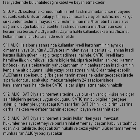
faaliyetlerinde bulunabileceğini kabul ve beyan etmektedir.
9.10. ALICI, sözleşme konusu mal/hizmeti teslim almadan önce muayene
edecek; ezik, kırık, ambalajı yırtılmış vb. hasarlı ve ayıplı mal/hizmeti kargo
şirketinden teslim almayacaktır. Teslim alınan mal/hizmetin hasarsız ve
sağlam olduğu kabul edilecektir. Teslimden sonra mal/hizmetin özenle
korunması borcu, ALICI’ya aittir. Cayma hakkı kullanılacaksa mal/hizmet
kullanılmamalıdır. Fatura iade edilmelidir.
9.11. ALICI ile sipariş esnasında kullanılan kredi kartı hamilinin aynı kişi
olmaması veya ürünün ALICI’ya tesliminden evvel, siparişte kullanılan kredi
kartına ilişkin güvenlik açığı tespit edilmesi halinde, SATICI, kredi kartı
hamiline ilişkin kimlik ve iletişim bilgilerini, siparişte kullanılan kredi kartının
bir önceki aya ait ekstresini yahut kart hamilinin bankasından kredi kartının
kendisine ait olduğuna ilişkin yazıyı ibraz etmesini ALICI’dan talep edebilir.
ALICI’nın talebe konu bilgi/belgeleri temin etmesine kadar geçecek sürede
sipariş dondurulacak olup, mezkur taleplerin 24 saat içerisinde
karşılanmaması halinde ise SATICI, siparişi iptal etme hakkını haizdir.
9.12. ALICI, SATICI’ya ait internet sitesine üye olurken verdiği kişisel ve diğer
sair bilgilerin gerçeğe uygun olduğunu, SATICI’nın bu bilgilerin gerçeğe
aykırılığı nedeniyle uğrayacağı tüm zararları, SATICI’nın ilk bildirimi üzerine
derhal, nakden ve defaten tazmin edeceğini beyan ve taahhüt eder.
9.13. ALICI, SATICI’ya ait internet sitesini kullanırken yasal mevzuat
hükümlerine riayet etmeyi ve bunları ihlal etmemeyi baştan kabul ve taahhüt
eder. Aksi takdirde, doğacak tüm hukuki ve cezai yükümlülükler tamamen ve
münhasıran ALICI’yı bağlayacaktır.