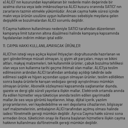
e) ALICI’ nın kusurundan kaynaklanan bir nedenle malın değerinde bir
azalma olursa veya iade imkânsızlaşırsa ALICI kusuru oranında SATICI’ nın
zararlarını tazmin etmekle yükümlüdür. Ancak cayma hakkı süresi içinde
malın veya ürünün usulüne uygun kullanılması sebebiyle meydana gelen
değişiklik ve bozulmalardan ALICI sorumlu değildir.
f) Cayma hakkının kullanılması nedeniyle SATICI tarafından düzenlenen
kampanya limit tutarının altına düşülmesi halinde kampanya kapsamında
faydalanılan indirim miktarı iptal edilir.
11. CAYMA HAKKI KULLANILAMAYACAK ÜRÜNLER
ALICI’nın isteği veya açıkça kişisel ihtiyaçları doğrultusunda hazırlanan ve
geri gönderilmeye müsait olmayan, iç giyim alt parçaları, mayo ve bikini
altları, makyaj malzemeleri, tek kullanımlık ürünler, çabuk bozulma tehlikesi
olan veya son kullanma tarihi geçme ihtimali olan mallar, ALICI’ya teslim
edilmesinin ardından ALICI tarafından ambalajı açıldığı takdirde iade
edilmesi sağlık ve hijyen açısından uygun olmayan ürünler, teslim edildikten
sonra başka ürünlerle karışan vedoğası gereği ayrıştırılması mümkün
olmayan ürünler, Abonelik sözleşmesi kapsamında sağlananlar dışında,
gazete ve dergi gibi süreli yayınlara ilişkin mallar, Elektronik ortamda anında
ifa edilen hizmetler veya tüketiciye anında teslim edilen gayrimaddi
mallar,ile ses veya görüntü kayıtlarının, kitap, dijital içerik, yazılım
programlarının, veri kaydedebilme ve veri depolama cihazlarının, bilgisayar
sarf malzemelerinin, ambalajının ALICI tarafından açılmış olması halinde
iadesi Yönetmelik gereği mümkün değildir. Ayrıca Cayma hakkı süresi sona
ermeden önce, tüketicinin onayı ile ifasına başlanan hizmetlere ilişkin cayma
hakkının kullanılması daYönetmelik gereği mümkün değildir.