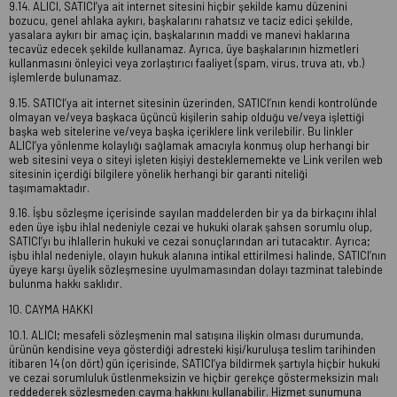
9.14. ALICI, SATICI’ya ait internet sitesini hiçbir şekilde kamu düzenini
bozucu, genel ahlaka aykırı, başkalarını rahatsız ve taciz edici şekilde,
yasalara aykırı bir amaç için, başkalarının maddi ve manevi haklarına
tecavüz edecek şekilde kullanamaz. Ayrıca, üye başkalarının hizmetleri
kullanmasını önleyici veya zorlaştırıcı faaliyet (spam, virus, truva atı, vb.)
işlemlerde bulunamaz.
9.15. SATICI’ya ait internet sitesinin üzerinden, SATICI’nın kendi kontrolünde
olmayan ve/veya başkaca üçüncü kişilerin sahip olduğu ve/veya işlettiği
başka web sitelerine ve/veya başka içeriklere link verilebilir. Bu linkler
ALICI’ya yönlenme kolaylığı sağlamak amacıyla konmuş olup herhangi bir
web sitesini veya o siteyi işleten kişiyi desteklememekte ve Link verilen web
sitesinin içerdiği bilgilere yönelik herhangi bir garanti niteliği
taşımamaktadır.
9.16. İşbu sözleşme içerisinde sayılan maddelerden bir ya da birkaçını ihlal
eden üye işbu ihlal nedeniyle cezai ve hukuki olarak şahsen sorumlu olup,
SATICI’yı bu ihlallerin hukuki ve cezai sonuçlarından ari tutacaktır. Ayrıca;
işbu ihlal nedeniyle, olayın hukuk alanına intikal ettirilmesi halinde, SATICI’nın
üyeye karşı üyelik sözleşmesine uyulmamasından dolayı tazminat talebinde
bulunma hakkı saklıdır.
10. CAYMA HAKKI
10.1. ALICI; mesafeli sözleşmenin mal satışına ilişkin olması durumunda,
ürünün kendisine veya gösterdiği adresteki kişi/kuruluşa teslim tarihinden
itibaren 14 (on dört) gün içerisinde, SATICI’ya bildirmek şartıyla hiçbir hukuki
ve cezai sorumluluk üstlenmeksizin ve hiçbir gerekçe göstermeksizin malı
reddederek sözleşmeden cayma hakkını kullanabilir. Hizmet sunumuna