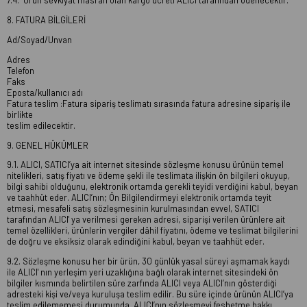
7.4. Ürün sevkiyat masrafı olan kargo ücreti ALICI tarafından ödenecektir.
8. FATURA BİLGİLERİ
Ad/Soyad/Unvan
Adres
Telefon
Faks
Eposta/kullanıcı adı
Fatura teslim :Fatura sipariş teslimatı sırasında fatura adresine sipariş ile
birlikte
teslim edilecektir.
9. GENEL HÜKÜMLER
9.1. ALICI, SATICI’ya ait internet sitesinde sözleşme konusu ürünün temel
nitelikleri, satış fiyatı ve ödeme şekli ile teslimata ilişkin ön bilgileri okuyup,
bilgi sahibi olduğunu, elektronik ortamda gerekli teyidi verdiğini kabul, beyan
ve taahhüt eder. ALICI’nın; Ön Bilgilendirmeyi elektronik ortamda teyit
etmesi, mesafeli satış sözleşmesinin kurulmasından evvel, SATICI
tarafından ALICI' ya verilmesi gereken adresi, siparişi verilen ürünlere ait
temel özellikleri, ürünlerin vergiler dâhil fiyatını, ödeme ve teslimat bilgilerini
de doğru ve eksiksiz olarak edindiğini kabul, beyan ve taahhüt eder.
9.2. Sözleşme konusu her bir ürün, 30 günlük yasal süreyi aşmamak kaydı
ile ALICI' nın yerleşim yeri uzaklığına bağlı olarak internet sitesindeki ön
bilgiler kısmında belirtilen süre zarfında ALICI veya ALICI’nın gösterdiği
adresteki kişi ve/veya kuruluşa teslim edilir. Bu süre içinde ürünün ALICI’ya
teslim edilememesi durumunda, ALICI’nın sözleşmeyi feshetme hakkı