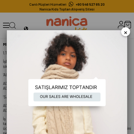
Canlı Müşteri Hizmetleri
+90 546 527 65 20
Nanica Kids Toptan Alışveriş Sitesi
×
MESAFELİ SATIŞ SÖZLEŞMESİ
1.TARAFLAR
İşbu Sözleşme aşağıdaki taraflar arasında aşağıda belirtilen hüküm ve
şartlar çerçevesinde imzalanmıştır.
‘ALICI’ ; (sözleşmede bundan sonra "ALICI" olarak anılacaktır)
AD- SOYAD:
ADRES:
‘SATICI’ ; (sözleşmede bundan sonra "SATICI" olarak anılacaktır)
AD- SOYAD: NANİCA TEKSTİL SANAYİ VE TİCARET LTD. ŞTİ.
ADRES:
İş bu sözleşmeyi kabul etmekle ALICI, sözleşme konusu siparişi onayladığı
takdirde sipariş konusu bedeli ve varsa kargo ücreti, vergi gibi belirtilen ek
ücretleri ödeme yükümlülüğü altına gireceğini ve bu konuda bilgilendirildiğini
peşinen kabul eder.