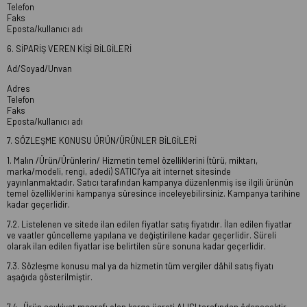
Telefon
Faks
Eposta/kullanıcı adı
6. SİPARİŞ VEREN KİŞİ BİLGİLERİ
Ad/Soyad/Unvan
Adres
Telefon
Faks
Eposta/kullanıcı adı
7. SÖZLEŞME KONUSU ÜRÜN/ÜRÜNLER BİLGİLERİ
1. Malın /Ürün/Ürünlerin/ Hizmetin temel özelliklerini (türü, miktarı,
marka/modeli, rengi, adedi) SATICI’ya ait internet sitesinde
yayınlanmaktadır. Satıcı tarafından kampanya düzenlenmiş ise ilgili ürünün
temel özelliklerini kampanya süresince inceleyebilirsiniz. Kampanya tarihine
kadar geçerlidir.
7.2. Listelenen ve sitede ilan edilen fiyatlar satış fiyatıdır. İlan edilen fiyatlar
ve vaatler güncelleme yapılana ve değiştirilene kadar geçerlidir. Süreli
olarak ilan edilen fiyatlar ise belirtilen süre sonuna kadar geçerlidir.
7.3. Sözleşme konusu mal ya da hizmetin tüm vergiler dâhil satış fiyatı
aşağıda gösterilmiştir.