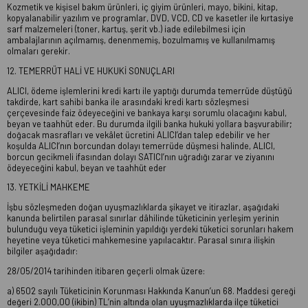
Kozmetik ve kişisel bakım ürünleri, iç giyim ürünleri, mayo, bikini, kitap,
kopyalanabilir yazılım ve programlar, DVD, VCD, CD ve kasetler ile kırtasiye
sarf malzemeleri (toner, kartuş, şerit vb.) iade edilebilmesi için
ambalajlarının açılmamış, denenmemiş, bozulmamış ve kullanılmamış
olmaları gerekir.
12. TEMERRÜT HALİ VE HUKUKİ SONUÇLARI
ALICI, ödeme işlemlerini kredi kartı ile yaptığı durumda temerrüde düştüğü
takdirde, kart sahibi banka ile arasındaki kredi kartı sözleşmesi
çerçevesinde faiz ödeyeceğini ve bankaya karşı sorumlu olacağını kabul,
beyan ve taahhüt eder. Bu durumda ilgili banka hukuki yollara başvurabilir;
doğacak masrafları ve vekâlet ücretini ALICI’dan talep edebilir ve her
koşulda ALICI’nın borcundan dolayı temerrüde düşmesi halinde, ALICI,
borcun gecikmeli ifasından dolayı SATICI’nın uğradığı zarar ve ziyanını
ödeyeceğini kabul, beyan ve taahhüt eder
13. YETKİLİ MAHKEME
İşbu sözleşmeden doğan uyuşmazlıklarda şikayet ve itirazlar, aşağıdaki
kanunda belirtilen parasal sınırlar dâhilinde tüketicinin yerleşim yerinin
bulunduğu veya tüketici işleminin yapıldığı yerdeki tüketici sorunları hakem
heyetine veya tüketici mahkemesine yapılacaktır. Parasal sınıra ilişkin
bilgiler aşağıdadır:
28/05/2014 tarihinden itibaren geçerli olmak üzere:
a) 6502 sayılı Tüketicinin Korunması Hakkında Kanun’un 68. Maddesi gereği
değeri 2.000,00 (ikibin) TL’nin altında olan uyuşmazlıklarda ilçe tüketici