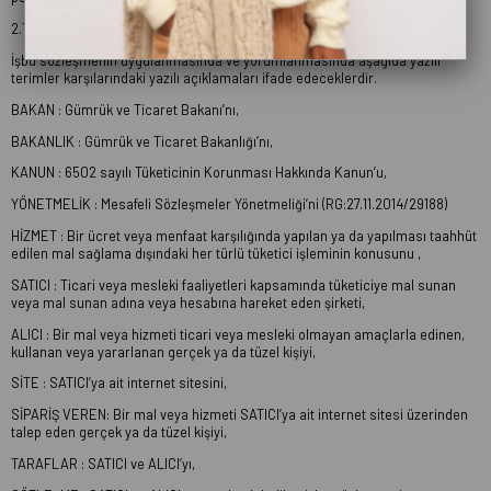
2.TANIMLAR
İşbu sözleşmenin uygulanmasında ve yorumlanmasında aşağıda yazılı
terimler karşılarındaki yazılı açıklamaları ifade edeceklerdir.
BAKAN : Gümrük ve Ticaret Bakanı’nı,
BAKANLIK : Gümrük ve Ticaret Bakanlığı’nı,
KANUN : 6502 sayılı Tüketicinin Korunması Hakkında Kanun’u,
YÖNETMELİK : Mesafeli Sözleşmeler Yönetmeliği’ni (RG:27.11.2014/29188)
HİZMET : Bir ücret veya menfaat karşılığında yapılan ya da yapılması taahhüt
edilen mal sağlama dışındaki her türlü tüketici işleminin konusunu ,
SATICI : Ticari veya mesleki faaliyetleri kapsamında tüketiciye mal sunan
veya mal sunan adına veya hesabına hareket eden şirketi,
ALICI : Bir mal veya hizmeti ticari veya mesleki olmayan amaçlarla edinen,
kullanan veya yararlanan gerçek ya da tüzel kişiyi,
SİTE : SATICI’ya ait internet sitesini,
SİPARİŞ VEREN: Bir mal veya hizmeti SATICI’ya ait internet sitesi üzerinden
talep eden gerçek ya da tüzel kişiyi,
TARAFLAR : SATICI ve ALICI’yı,