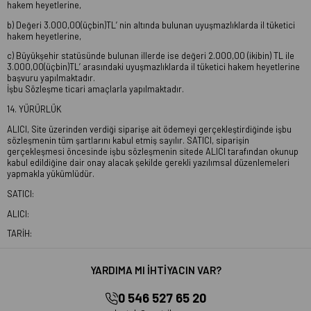
hakem heyetlerine,
b) Değeri 3.000,00(üçbin)TL’ nin altında bulunan uyuşmazlıklarda il tüketici
hakem heyetlerine,
c) Büyükşehir statüsünde bulunan illerde ise değeri 2.000,00 (ikibin) TL ile
3.000,00(üçbin)TL’ arasındaki uyuşmazlıklarda il tüketici hakem heyetlerine
başvuru yapılmaktadır.
İşbu Sözleşme ticari amaçlarla yapılmaktadır.
14. YÜRÜRLÜK
ALICI, Site üzerinden verdiği siparişe ait ödemeyi gerçekleştirdiğinde işbu
sözleşmenin tüm şartlarını kabul etmiş sayılır. SATICI, siparişin
gerçekleşmesi öncesinde işbu sözleşmenin sitede ALICI tarafından okunup
kabul edildiğine dair onay alacak şekilde gerekli yazılımsal düzenlemeleri
yapmakla yükümlüdür.
SATICI:
ALICI:
TARİH:
YARDIMA MI İHTİYACIN VAR?
0 546 527 65 20